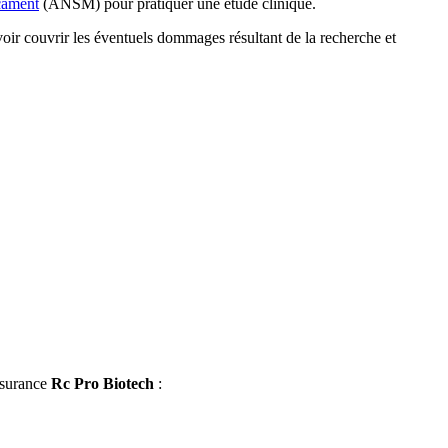
cament
(ANSM) pour pratiquer une étude clinique.
oir couvrir les éventuels dommages résultant de la recherche et
assurance
Rc Pro Biotech
: