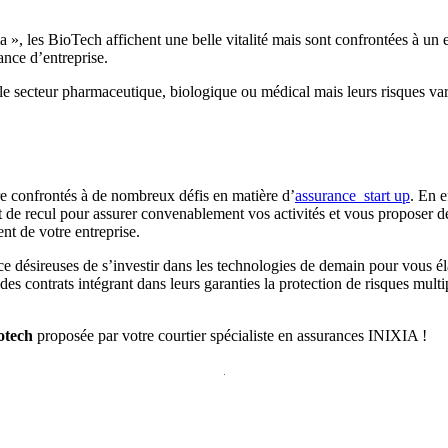
a », les BioTech affichent une belle vitalité mais sont confrontées à u
ance d’entreprise.
s le secteur pharmaceutique, biologique ou médical mais leurs risques va
re confrontés à de nombreux défis en matière d’
assurance start up
. En e
e recul pour assurer convenablement vos activités et vous proposer des
nt de votre entreprise.
ésireuses de s’investir dans les technologies de demain pour vous élabore
des contrats intégrant dans leurs garanties la protection de risques mult
tech
proposée par votre courtier spécialiste en assurances INIXIA !