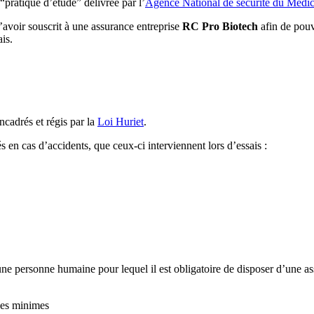
“pratique d’étude” délivrée par l’
Agence National de sécurité du Médi
 d’avoir souscrit à une assurance entreprise
RC Pro Biotech
afin de pouv
is.
ncadrés et régis par la
Loi Huriet
.
és en cas d’accidents, que ceux-ci interviennent lors d’essais :
une personne humaine pour lequel il est obligatoire de disposer d’une 
ues minimes