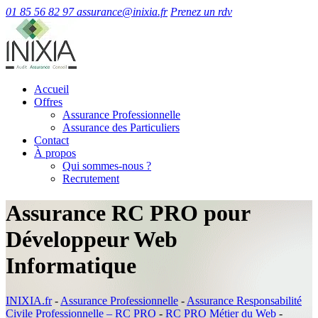
01 85 56 82 97
assurance@inixia.fr
Prenez un rdv
Accueil
Offres
Assurance Professionnelle
Assurance des Particuliers
Contact
À propos
Qui sommes-nous ?
Recrutement
Assurance RC PRO pour
Développeur Web
Informatique
INIXIA.fr
-
Assurance Professionnelle
-
Assurance Responsabilité
Civile Professionnelle – RC PRO
-
RC PRO Métier du Web
-