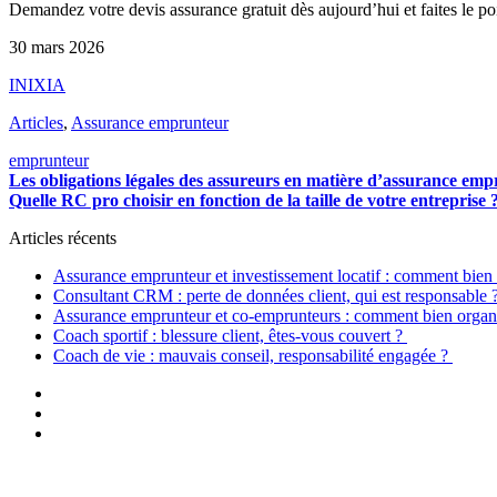
Demandez votre devis assurance gratuit dès aujourd’hui et faites le po
30 mars 2026
INIXIA
Articles
,
Assurance emprunteur
emprunteur
Les obligations légales des assureurs en matière d’assurance em
Quelle RC pro choisir en fonction de la taille de votre entreprise 
Articles récents
Assurance emprunteur et investissement locatif : comment bien 
Consultant CRM : perte de données client, qui est responsable 
Assurance emprunteur et co-emprunteurs : comment bien organi
Coach sportif : blessure client, êtes-vous couvert ?
Coach de vie : mauvais conseil, responsabilité engagée ?