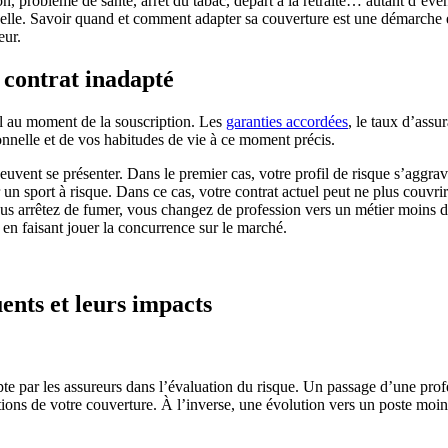
, problème de santé, arrêt du tabac, départ à la retraite… autant d’évé
réelle. Savoir quand et comment adapter sa couverture est une démarche e
eur.
 contrat inadapté
il au moment de la souscription. Les
garanties accordées
, le taux d’assu
ionnelle et de vos habitudes de vie à ce moment précis.
 peuvent se présenter. Dans le premier cas, votre profil de risque s’aggr
ort à risque. Dans ce cas, votre contrat actuel peut ne plus couvrir cert
vous arrêtez de fumer, vous changez de profession vers un métier moins 
en faisant jouer la concurrence sur le marché.
ents et leurs impacts
ompte par les assureurs dans l’évaluation du risque. Un passage d’une pr
tions de votre couverture. À l’inverse, une évolution vers un poste moi