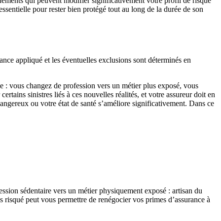
nements qui peuvent modifier significativement votre profil de risque
ssentielle pour rester bien protégé tout au long de la durée de son
rance appliqué et les éventuelles exclusions sont déterminés en
ave : vous changez de profession vers un métier plus exposé, vous
ains sinistres liés à ces nouvelles réalités, et votre assureur doit en
dangereux ou votre état de santé s’améliore significativement. Dans ce
ofession sédentaire vers un métier physiquement exposé : artisan du
ns risqué peut vous permettre de renégocier vos primes d’assurance à