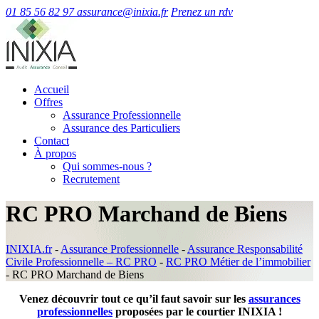
01 85 56 82 97
assurance@inixia.fr
Prenez un rdv
Accueil
Offres
Assurance Professionnelle
Assurance des Particuliers
Contact
À propos
Qui sommes-nous ?
Recrutement
RC PRO Marchand de Biens
INIXIA.fr
-
Assurance Professionnelle
-
Assurance Responsabilité
Civile Professionnelle – RC PRO
-
RC PRO Métier de l’immobilier
-
RC PRO Marchand de Biens
Venez découvrir tout ce qu’il faut savoir sur les
assurances
professionnelles
proposées par le courtier INIXIA !