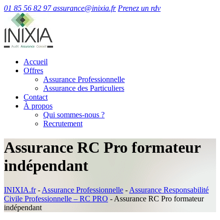
01 85 56 82 97
assurance@inixia.fr
Prenez un rdv
Accueil
Offres
Assurance Professionnelle
Assurance des Particuliers
Contact
À propos
Qui sommes-nous ?
Recrutement
Assurance RC Pro formateur
indépendant
INIXIA.fr
-
Assurance Professionnelle
-
Assurance Responsabilité
Civile Professionnelle – RC PRO
-
Assurance RC Pro formateur
indépendant