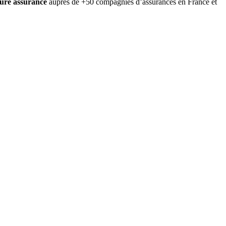
eure assurance
auprès de +50 compagnies d’assurances en France et