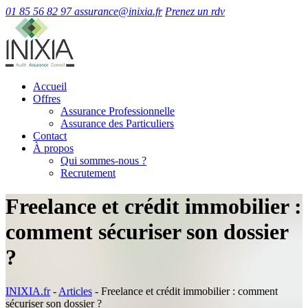
01 85 56 82 97
assurance@inixia.fr
Prenez un rdv
Accueil
Offres
Assurance Professionnelle
Assurance des Particuliers
Contact
À propos
Qui sommes-nous ?
Recrutement
Freelance et crédit immobilier :
comment sécuriser son dossier
?
INIXIA.fr
-
Articles
-
Freelance et crédit immobilier : comment
sécuriser son dossier ?