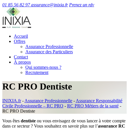
01 85 56 82 97
assurance@inixia.fr
Prenez un rdv
Accueil
Offres
Assurance Professionnelle
Assurance des Particuliers
Contact
À propos
Qui sommes-nous ?
Recrutement
RC PRO Dentiste
INIXIA.fr
-
Assurance Professionnelle
-
Assurance Responsabilité
Civile Professionnelle – RC PRO
-
RC PRO Métiers de la santé
-
RC PRO Dentiste
Vous êtes
dentiste
ou vous envisagez de vous lancer à votre compte
dans ce secteur ? Vous souhaitez en savoir plus sur l’
assurance RC