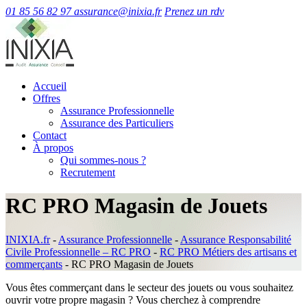
01 85 56 82 97
assurance@inixia.fr
Prenez un rdv
Accueil
Offres
Assurance Professionnelle
Assurance des Particuliers
Contact
À propos
Qui sommes-nous ?
Recrutement
RC PRO Magasin de Jouets
INIXIA.fr
-
Assurance Professionnelle
-
Assurance Responsabilité
Civile Professionnelle – RC PRO
-
RC PRO Métiers des artisans et
commerçants
-
RC PRO Magasin de Jouets
Vous êtes commerçant dans le secteur des jouets ou vous souhaitez
ouvrir votre propre magasin ? Vous cherchez à comprendre