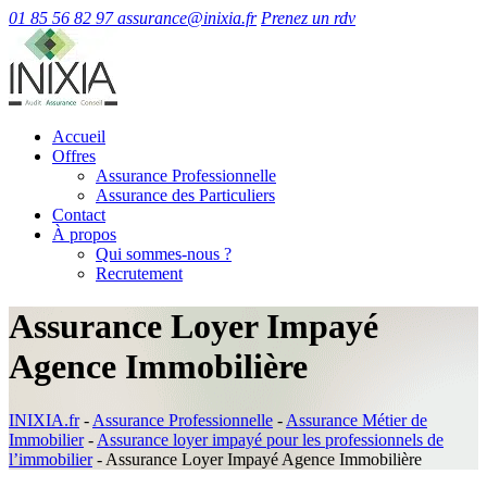
01 85 56 82 97
assurance@inixia.fr
Prenez un rdv
Accueil
Offres
Assurance Professionnelle
Assurance des Particuliers
Contact
À propos
Qui sommes-nous ?
Recrutement
Assurance Loyer Impayé
Agence Immobilière
INIXIA.fr
-
Assurance Professionnelle
-
Assurance Métier de
Immobilier
-
Assurance loyer impayé pour les professionnels de
l’immobilier
-
Assurance Loyer Impayé Agence Immobilière