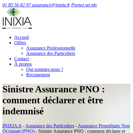
01 85 56 82 97
assurance@inixia.fr
Prenez un rdv
Accueil
Offres
Assurance Professionnelle
Assurance des Particuliers
Contact
À propos
Qui sommes-nous ?
Recrutement
Sinistre Assurance PNO :
comment déclarer et être
indemnisé
INIXIA.fr
-
Assurance des Particuliers
-
Assurance Propriétaire Non
Occupant (PNO)
-
Sinistre Assurance PNO : comment déclarer et