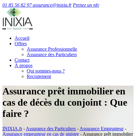
01 85 56 82 97
assurance@inixia.fr
Prenez un rdv
Accueil
Offres
Assurance Professionnelle
Assurance des Particuliers
Contact
À propos
Qui sommes-nous ?
Recrutement
Assurance prêt immobilier en
cas de décès du conjoint : Que
faire ?
INIXIA.fr
-
Assurance des Particuliers
-
Assurance Emprunteur
-
Assurance emprunteur en cas de sinistre
-
Assurance prêt immobilier