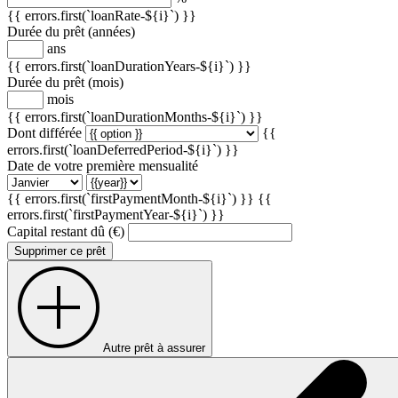
{{ errors.first(`loanRate-${i}`) }}
Durée du prêt (années)
ans
{{ errors.first(`loanDurationYears-${i}`) }}
Durée du prêt (mois)
mois
{{ errors.first(`loanDurationMonths-${i}`) }}
Dont différée
{{
errors.first(`loanDeferredPeriod-${i}`) }}
Date de votre première mensualité
{{ errors.first(`firstPaymentMonth-${i}`) }}
{{
errors.first(`firstPaymentYear-${i}`) }}
Capital restant dû (€)
Supprimer ce prêt
Autre prêt à assurer