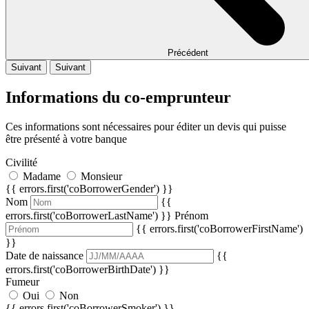
Précédent
Suivant
Suivant
Informations du co-emprunteur
Ces informations sont nécessaires pour éditer un devis qui puisse
être présenté à votre banque
Civilité
Madame
Monsieur
{{ errors.first('coBorrowerGender') }}
Nom
{{
errors.first('coBorrowerLastName') }}
Prénom
{{ errors.first('coBorrowerFirstName')
}}
Date de naissance
{{
errors.first('coBorrowerBirthDate') }}
Fumeur
Oui
Non
{{ errors.first('coBorrowerSmoker') }}