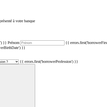
 présenté à votre banque
') }}
Prénom
{{ errors.first('borrowerFi
owerBirthDate') }}
{{ errors.first('borrowerProfession') }}