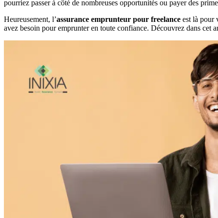
pourriez passer à côté de nombreuses opportunités ou payer des prime
Heureusement, l’
assurance emprunteur pour freelance
est là pour 
avez besoin pour emprunter en toute confiance. Découvrez dans cet arti