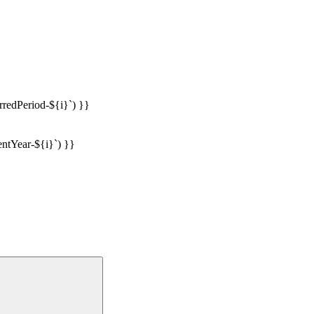
erredPeriod-${i}`) }}
mentYear-${i}`) }}