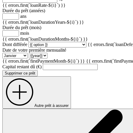
{{ errors.first(`loanRate-${i}`) }}
Durée du prêt (années)
ans
{{ errors.first(`loanDurationYears-${i}`) }}
Durée du prêt (mois)
mois
{{ errors.first(`loanDurationMonths-${i}`) }}
Dont différée
{{ errors.first(`loanDef
Date de votre première mensualité
{{ errors.first(`firstPaymentMonth-${i}`) }}
{{ errors.first(`firstPay
Capital restant dû (€)
Supprimer ce prêt
Autre prêt à assurer