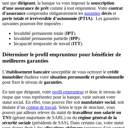
tant que
dirigeant
, la banque va vous imposer la
souscription
d’une assurance de prêt
comme à tout emprunteur. Votre
contrat
d’assurance
comprendra obligatoirement les
garanties
décès
et
perte totale et irréversible d’autonomie (PTIA)
. Les garanties
suivantes pourront être imposées :
Invalidité permanente totale (
IPT
).
Invalidité permanente partielle (
IPP
).
Incapacité temporaire de travail (
ITT
).
Déterminer le profil emprunteur pour bénéficier de
meilleures garanties
L’
établissement bancaire
susceptible de vous octroyer le
crédit
immobilier
étudiera votre
situation personnelle et professionnelle
pour fixer le niveau de
garanties
.
En tant que dirigeant, votre
profil emprunteur
et
donc le niveau de
risque que vous représentez pour la banque, varie suivant votre
statut social. En effet, vous pouvez être soit
mandataire social
, soit
titulaire d’un
contrat de travail
.
Selon le type de structure, vous
pouvez par ailleurs relever du statut de
travailleur non salarié ou
TNS
(gérant majoritaire de SARL) ou du
régime général de la
sécurité sociale
(présidents de SAS). Dans certains cas, votre statut
vous donne droit à des
allocations chômage
(existence d’un contrat