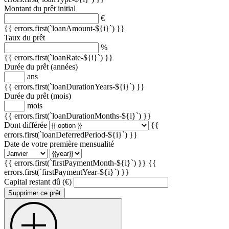
Montant du prêt initial
€
{{ errors.first(`loanAmount-${i}`) }}
Taux du prêt
%
{{ errors.first(`loanRate-${i}`) }}
Durée du prêt (années)
ans
{{ errors.first(`loanDurationYears-${i}`) }}
Durée du prêt (mois)
mois
{{ errors.first(`loanDurationMonths-${i}`) }}
Dont différée
{{
errors.first(`loanDeferredPeriod-${i}`) }}
Date de votre première mensualité
{{ errors.first(`firstPaymentMonth-${i}`) }}
{{
errors.first(`firstPaymentYear-${i}`) }}
Capital restant dû (€)
Supprimer ce prêt