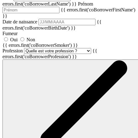
errors.first('coBorrowerLastName') }}
Prénom
{{ errors.first('coBorrowerFirstName')
}}
Date de naissance
{{
errors.first('coBorrowerBirthDate') }}
Fumeur
Oui
Non
{{ errors.first('coBorrowerSmoker') }}
Profession
{{
errors.first('coBorrowerProfession') }}