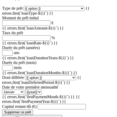
Type de prêt
{{
errors.first(`loanType-${i}`) }}
Montant du prêt initial
€
{{ errors.first(`loanAmount-${i}`) }}
Taux du prêt
%
{{ errors.first(`loanRate-${i}`) }}
Durée du prêt (années)
ans
{{ errors.first(`loanDurationYears-${i}`) }}
Durée du prêt (mois)
mois
{{ errors.first(`loanDurationMonths-${i}`) }}
Dont différée
{{
errors.first(`loanDeferredPeriod-${i}`) }}
Date de votre première mensualité
{{ errors.first(`firstPaymentMonth-${i}`) }}
{{
errors.first(`firstPaymentYear-${i}`) }}
Capital restant dû (€)
Supprimer ce prêt