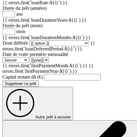
{{ errors.first(`loanRate-${i}`) }}
Durée du prêt (années)
ans
{{ errors.first(`loanDurationYears-${i}`) }}
Durée du prêt (mois)
mois
{{ errors.first(`loanDurationMonths-${i}`) }}
Dont différée
{{
errors.first(`loanDeferredPeriod-${i}`) }}
Date de votre première mensualité
{{ errors.first(`firstPaymentMonth-${i}`) }}
{{
errors.first(`firstPaymentYear-${i}`) }}
Capital restant dû (€)
Supprimer ce prêt
Autre prêt à assurer