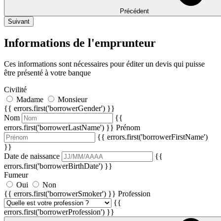
Précédent
Suivant
Informations de l'emprunteur
Ces informations sont nécessaires pour éditer un devis qui puisse
être présenté à votre banque
Civilité
Madame
Monsieur
{{ errors.first('borrowerGender') }}
Nom
{{
errors.first('borrowerLastName') }}
Prénom
{{ errors.first('borrowerFirstName')
}}
Date de naissance
{{
errors.first('borrowerBirthDate') }}
Fumeur
Oui
Non
{{ errors.first('borrowerSmoker') }}
Profession
{{
errors.first('borrowerProfession') }}