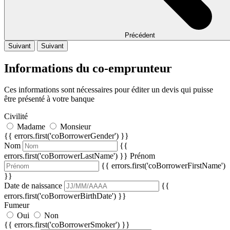
Précédent
Suivant
Suivant
Informations du co-emprunteur
Ces informations sont nécessaires pour éditer un devis qui puisse
être présenté à votre banque
Civilité
Madame
Monsieur
{{ errors.first('coBorrowerGender') }}
Nom
{{
errors.first('coBorrowerLastName') }}
Prénom
{{ errors.first('coBorrowerFirstName')
}}
Date de naissance
{{
errors.first('coBorrowerBirthDate') }}
Fumeur
Oui
Non
{{ errors.first('coBorrowerSmoker') }}