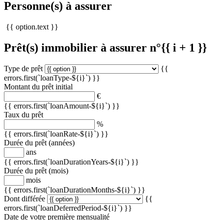
Personne(s) à assurer
{{ option.text }}
Prêt(s) immobilier à assurer n°{{ i + 1 }}
Type de prêt
{{
errors.first(`loanType-${i}`) }}
Montant du prêt initial
€
{{ errors.first(`loanAmount-${i}`) }}
Taux du prêt
%
{{ errors.first(`loanRate-${i}`) }}
Durée du prêt (années)
ans
{{ errors.first(`loanDurationYears-${i}`) }}
Durée du prêt (mois)
mois
{{ errors.first(`loanDurationMonths-${i}`) }}
Dont différée
{{
errors.first(`loanDeferredPeriod-${i}`) }}
Date de votre première mensualité