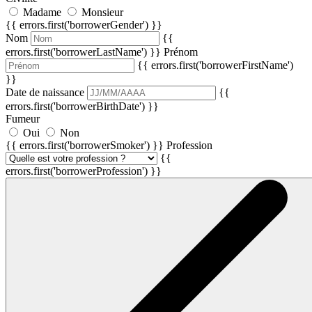
Madame
Monsieur
{{ errors.first('borrowerGender') }}
Nom
{{
errors.first('borrowerLastName') }}
Prénom
{{ errors.first('borrowerFirstName')
}}
Date de naissance
{{
errors.first('borrowerBirthDate') }}
Fumeur
Oui
Non
{{ errors.first('borrowerSmoker') }}
Profession
{{
errors.first('borrowerProfession') }}