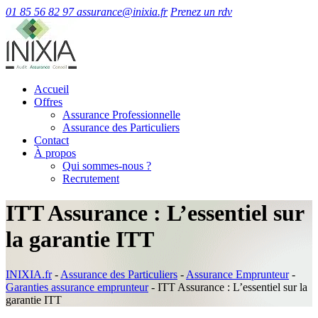
01 85 56 82 97
assurance@inixia.fr
Prenez un rdv
Accueil
Offres
Assurance Professionnelle
Assurance des Particuliers
Contact
À propos
Qui sommes-nous ?
Recrutement
ITT Assurance : L’essentiel sur
la garantie ITT
INIXIA.fr
-
Assurance des Particuliers
-
Assurance Emprunteur
-
Garanties assurance emprunteur
-
ITT Assurance : L’essentiel sur la
garantie ITT