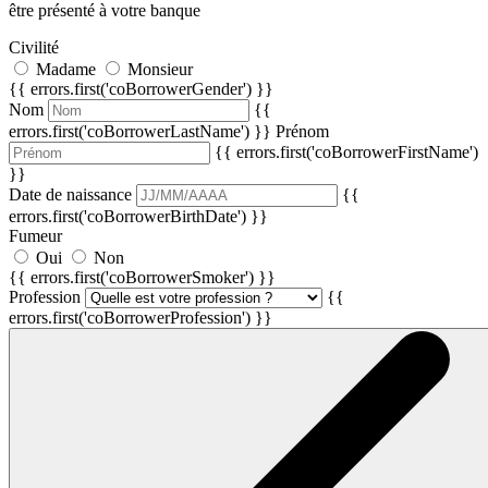
être présenté à votre banque
Civilité
Madame
Monsieur
{{ errors.first('coBorrowerGender') }}
Nom
{{
errors.first('coBorrowerLastName') }}
Prénom
{{ errors.first('coBorrowerFirstName')
}}
Date de naissance
{{
errors.first('coBorrowerBirthDate') }}
Fumeur
Oui
Non
{{ errors.first('coBorrowerSmoker') }}
Profession
{{
errors.first('coBorrowerProfession') }}