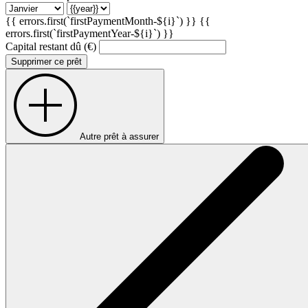
{{ errors.first(`firstPaymentMonth-${i}`) }}
{{
errors.first(`firstPaymentYear-${i}`) }}
Capital restant dû (€)
Supprimer ce prêt
Autre prêt à assurer