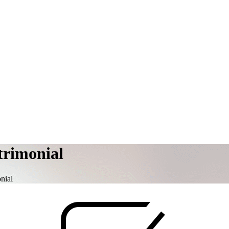
trimonial
nial