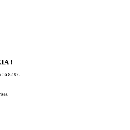
XIA !
5 56 82 97.
ises.