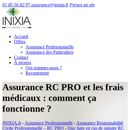
01 85 56 82 97
assurance@inixia.fr
Prenez un rdv
Accueil
Offres
Assurance Professionnelle
Assurance des Particuliers
Contact
À propos
Qui sommes-nous ?
Recrutement
Assurance RC PRO et les frais
médicaux : comment ça
fonctionne ?
INIXIA.fr
-
Assurance Professionnelle
-
Assurance Responsabilité
Civile Professionnelle – RC PRO
-
Que faire en cas de sinistre RC