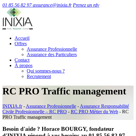
01 85 56 82 97
assurance@inixia.fr
Prenez un rdv
Accueil
Offres
Assurance Professionnelle
Assurance des Particuliers
Contact
À propos
Qui sommes-nous ?
Recrutement
RC PRO Traffic management
INIXIA.fr
-
Assurance Professionnelle
-
Assurance Responsabilité
Civile Professionnelle – RC PRO
-
RC PRO Métier du Web
-
RC
PRO Traffic management
Besoin d'aide ? Horace BOURGY, fondateur
d'INIXIA répond à vos besoins au 01 85 56 82 97