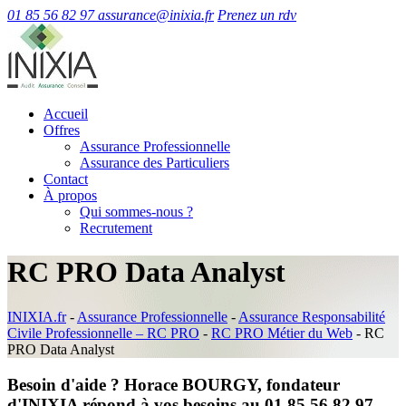
01 85 56 82 97
assurance@inixia.fr
Prenez un rdv
Accueil
Offres
Assurance Professionnelle
Assurance des Particuliers
Contact
À propos
Qui sommes-nous ?
Recrutement
RC PRO Data Analyst
INIXIA.fr
-
Assurance Professionnelle
-
Assurance Responsabilité
Civile Professionnelle – RC PRO
-
RC PRO Métier du Web
-
RC
PRO Data Analyst
Besoin d'aide ? Horace BOURGY, fondateur
d'INIXIA répond à vos besoins au 01 85 56 82 97