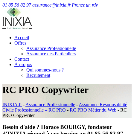
01 85 56 82 97
assurance@inixia.fr
Prenez un rdv
Accueil
Offres
Assurance Professionnelle
Assurance des Particuliers
Contact
À propos
Qui sommes-nous ?
Recrutement
RC PRO Copywriter
INIXIA.fr
-
Assurance Professionnelle
-
Assurance Responsabilité
Civile Professionnelle – RC PRO
-
RC PRO Métier du Web
-
RC
PRO Copywriter
Besoin d'aide ? Horace BOURGY, fondateur
d'INIXIA répond à vos besoins au 01 85 56 82 97