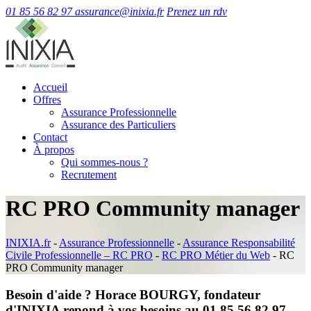
01 85 56 82 97
assurance@inixia.fr
Prenez un rdv
Accueil
Offres
Assurance Professionnelle
Assurance des Particuliers
Contact
À propos
Qui sommes-nous ?
Recrutement
RC PRO Community manager
INIXIA.fr
-
Assurance Professionnelle
-
Assurance Responsabilité
Civile Professionnelle – RC PRO
-
RC PRO Métier du Web
-
RC
PRO Community manager
Besoin d'aide ? Horace BOURGY, fondateur
d'INIXIA repond à vos besoins au 01 85 56 82 97