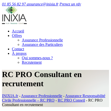
01 85 56 82 97
assurance@inixia.fr
Prenez un rdv
Accueil
Offres
Assurance Professionnelle
Assurance des Particuliers
Contact
À propos
Qui sommes-nous ?
Recrutement
RC PRO Consultant en
recrutement
INIXIA.fr
-
Assurance Professionnelle
-
Assurance Responsabilité
Civile Professionnelle – RC PRO
-
RC PRO Conseil
-
RC PRO
Consultant en recrutement