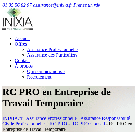
01 85 56 82 97
assurance@inixia.fr
Prenez un rdv
Accueil
Offres
Assurance Professionnelle
Assurance des Particuliers
Contact
À propos
Qui sommes-nous ?
Recrutement
RC PRO en Entreprise de
Travail Temporaire
INIXIA.fr
-
Assurance Professionnelle
-
Assurance Responsabilité
Civile Professionnelle – RC PRO
-
RC PRO Conseil
-
RC PRO en
Entreprise de Travail Temporaire