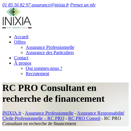
01 85 56 82 97
assurance@inixia.fr
Prenez un rdv
Accueil
Offres
Assurance Professionnelle
Assurance des Particuliers
Contact
À propos
Qui sommes-nous ?
Recrutement
RC PRO Consultant en
recherche de financement
INIXIA.fr
-
Assurance Professionnelle
-
Assurance Responsabilité
Civile Professionnelle – RC PRO
-
RC PRO Conseil
-
RC PRO
Consultant en recherche de financement