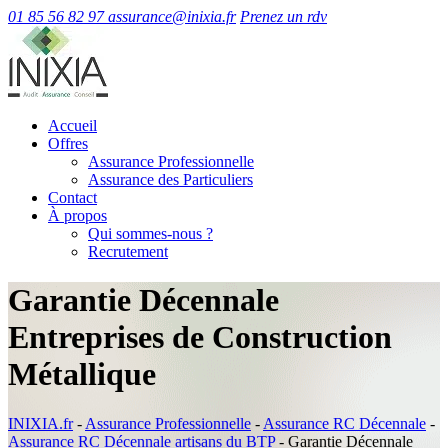
01 85 56 82 97
assurance@inixia.fr
Prenez un rdv
Accueil
Offres
Assurance Professionnelle
Assurance des Particuliers
Contact
À propos
Qui sommes-nous ?
Recrutement
Garantie Décennale
Entreprises de Construction
Métallique
INIXIA.fr
-
Assurance Professionnelle
-
Assurance RC Décennale
-
Assurance RC Décennale artisans du BTP
-
Garantie Décennale