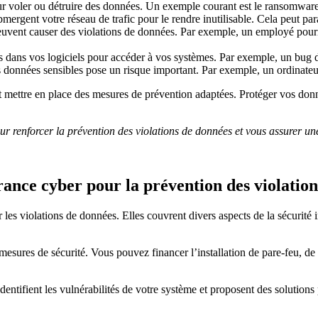
our voler ou détruire des données. Un exemple courant est le ransomwar
ergent votre réseau de trafic pour le rendre inutilisable. Cela peut para
euvent causer des violations de données. Par exemple, un employé pourr
es dans vos logiciels pour accéder à vos systèmes. Par exemple, un bug d
s données sensibles pose un risque important. Par exemple, un ordinateur
ettre en place des mesures de prévention adaptées. Protéger vos données
ur renforcer la prévention des violations de données et vous assurer un
urance cyber pour la prévention des violatio
 les violations de données. Elles couvrent divers aspects de la sécurité
mesures de sécurité. Vous pouvez financer l’installation de pare-feu, de s
 identifient les vulnérabilités de votre système et proposent des solutions