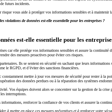
de futurs incidents.
risque vous aide à protéger vos informations sensibles et à maintenir la
s violations de données est-elle essentielle pour les entreprises ?
nées est-elle essentielle pour les entreprise
ises car elle protège vos informations sensibles et assure la continuité 
rendre des mesures proactives pour éviter ces risques.
partenaires. Ils se sentent en sécurité en sachant que leurs information
me le RGPD, et d’éviter des sanctions financières.
 constamment mettre à jour vos mesures de sécurité pour rester à la poin
 récupération des données perdues ou à la réparation des systèmes endom
vité. Vos équipes doivent alors se concentrer sur la gestion de la crise 
les interruptions.
nformations, renforcer la confiance de vos clients et assurer la continui
r à mettre en place ces mesures préventives et à renforcer votre sécur