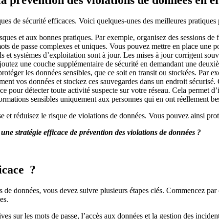
la prévention des violations de données en e
ues de sécurité efficaces. Voici quelques-unes des meilleures pratiques p
sques et aux bonnes pratiques. Par exemple, organisez des sessions de f
mots de passe complexes et uniques. Vous pouvez mettre en place une po
 et systèmes d’exploitation sont à jour. Les mises à jour corrigent souve
joutez une couche supplémentaire de sécurité en demandant une deuxiè
protéger les données sensibles, que ce soit en transit ou stockées. Par e
ment vos données et stockez ces sauvegardes dans un endroit sécurisé.
nce pour détecter toute activité suspecte sur votre réseau. Cela permet d’i
rmations sensibles uniquement aux personnes qui en ont réellement beso
se et réduisez le risque de violations de données. Vous pouvez ainsi prot
ne stratégie efficace de prévention des violations de données ?
icace ?
s de données, vous devez suivre plusieurs étapes clés. Commencez par éva
es.
ectives sur les mots de passe, l’accès aux données et la gestion des inc