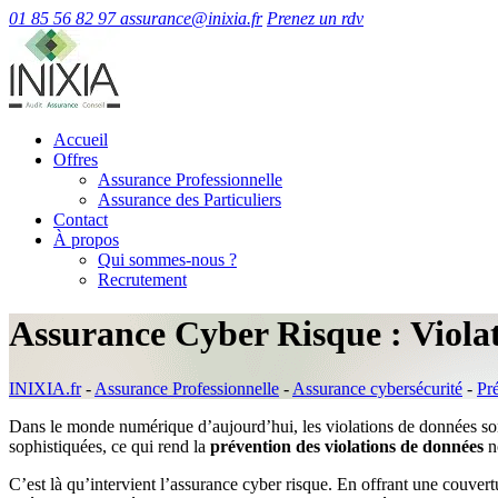
01 85 56 82 97
assurance@inixia.fr
Prenez un rdv
Accueil
Offres
Assurance Professionnelle
Assurance des Particuliers
Contact
À propos
Qui sommes-nous ?
Recrutement
Assurance Cyber Risque : Viola
INIXIA.fr
-
Assurance Professionnelle
-
Assurance cybersécurité
-
Pr
Dans le monde numérique d’aujourd’hui, les violations de données sont
sophistiquées, ce qui rend la
prévention des violations de données
no
C’est là qu’intervient l’assurance cyber risque. En offrant une couver