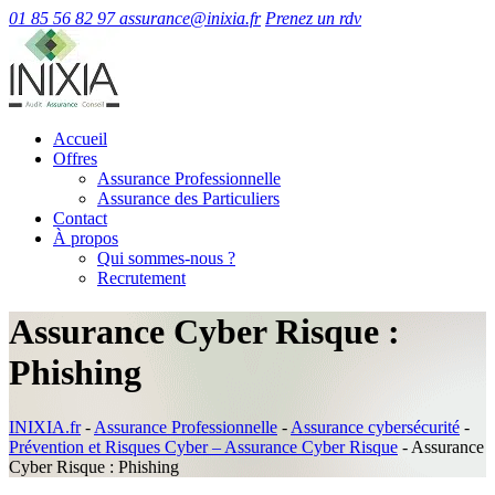
01 85 56 82 97
assurance@inixia.fr
Prenez un rdv
Accueil
Offres
Assurance Professionnelle
Assurance des Particuliers
Contact
À propos
Qui sommes-nous ?
Recrutement
Assurance Cyber Risque :
Phishing
INIXIA.fr
-
Assurance Professionnelle
-
Assurance cybersécurité
-
Prévention et Risques Cyber – Assurance Cyber Risque
-
Assurance
Cyber Risque : Phishing