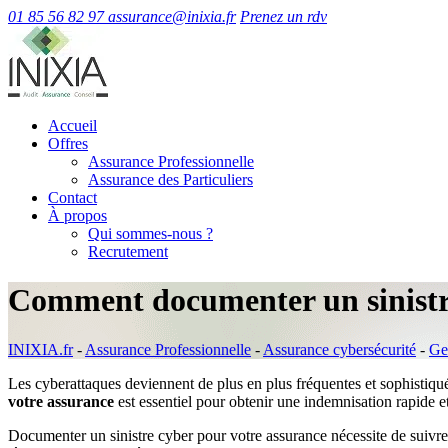
01 85 56 82 97
assurance@inixia.fr
Prenez un rdv
Accueil
Offres
Assurance Professionnelle
Assurance des Particuliers
Contact
À propos
Qui sommes-nous ?
Recrutement
Comment documenter un sinistre
INIXIA.fr
-
Assurance Professionnelle
-
Assurance cybersécurité
-
Ges
Les cyberattaques deviennent de plus en plus fréquentes et sophistiqu
votre assurance
est essentiel pour obtenir une indemnisation rapide e
Documenter un sinistre cyber pour votre assurance nécessite de suivre 