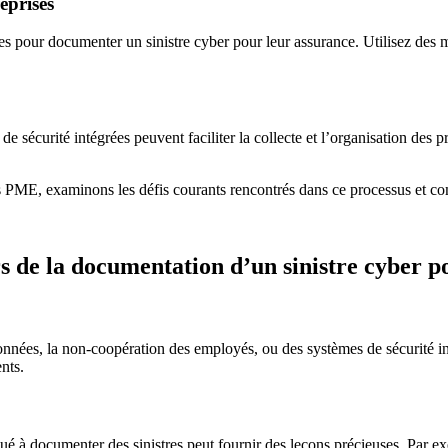
eprises
 pour documenter un sinistre cyber pour leur assurance. Utilisez des mo
 de sécurité intégrées peuvent faciliter la collecte et l’organisation de
s PME, examinons les défis courants rencontrés dans ce processus et c
rs de la documentation d’un sinistre cyber p
données, la non-coopération des employés, ou des systèmes de sécurité in
nts.
oué à documenter des sinistres peut fournir des leçons précieuses. Par e