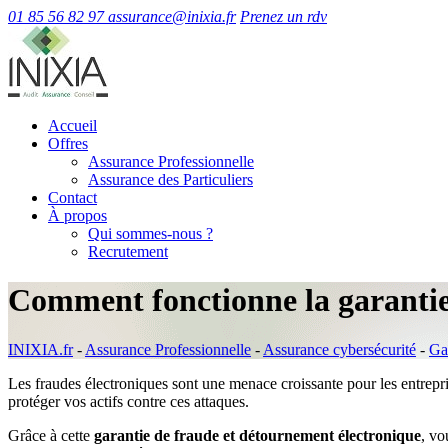
01 85 56 82 97
assurance@inixia.fr
Prenez un rdv
Accueil
Offres
Assurance Professionnelle
Assurance des Particuliers
Contact
À propos
Qui sommes-nous ?
Recrutement
Comment fonctionne la garantie
INIXIA.fr
-
Assurance Professionnelle
-
Assurance cybersécurité
-
Ga
Les fraudes électroniques sont une menace croissante pour les entrepri
protéger vos actifs contre ces attaques.
Grâce à cette
garantie de fraude et détournement électronique
, vo