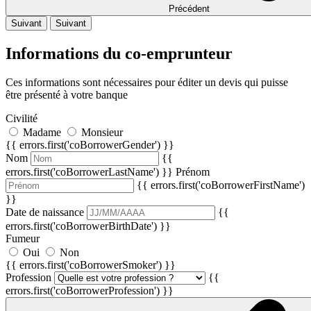
Précédent
Suivant
Suivant
Informations du co-emprunteur
Ces informations sont nécessaires pour éditer un devis qui puisse
être présenté à votre banque
Civilité
Madame
Monsieur
{{ errors.first('coBorrowerGender') }}
Nom
{{
errors.first('coBorrowerLastName') }}
Prénom
{{ errors.first('coBorrowerFirstName')
}}
Date de naissance
{{
errors.first('coBorrowerBirthDate') }}
Fumeur
Oui
Non
{{ errors.first('coBorrowerSmoker') }}
Profession
{{
errors.first('coBorrowerProfession') }}