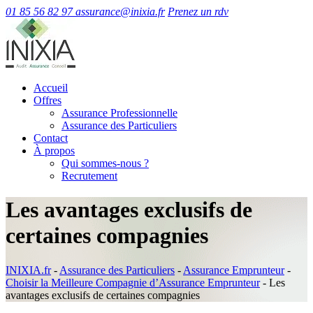
01 85 56 82 97
assurance@inixia.fr
Prenez un rdv
Accueil
Offres
Assurance Professionnelle
Assurance des Particuliers
Contact
À propos
Qui sommes-nous ?
Recrutement
Les avantages exclusifs de
certaines compagnies
INIXIA.fr
-
Assurance des Particuliers
-
Assurance Emprunteur
-
Choisir la Meilleure Compagnie d’Assurance Emprunteur
-
Les
avantages exclusifs de certaines compagnies