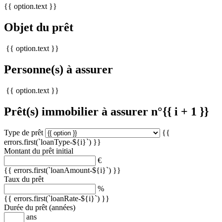
{{ option.text }}
Objet du prêt
{{ option.text }}
Personne(s) à assurer
{{ option.text }}
Prêt(s) immobilier à assurer n°{{ i + 1 }}
Type de prêt
{{
errors.first(`loanType-${i}`) }}
Montant du prêt initial
€
{{ errors.first(`loanAmount-${i}`) }}
Taux du prêt
%
{{ errors.first(`loanRate-${i}`) }}
Durée du prêt (années)
ans