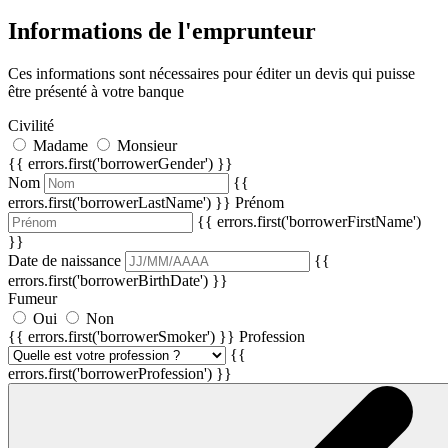
Informations de l'emprunteur
Ces informations sont nécessaires pour éditer un devis qui puisse
être présenté à votre banque
Civilité
Madame
Monsieur
{{ errors.first('borrowerGender') }}
Nom
{{
errors.first('borrowerLastName') }}
Prénom
{{ errors.first('borrowerFirstName')
}}
Date de naissance
{{
errors.first('borrowerBirthDate') }}
Fumeur
Oui
Non
{{ errors.first('borrowerSmoker') }}
Profession
{{
errors.first('borrowerProfession') }}