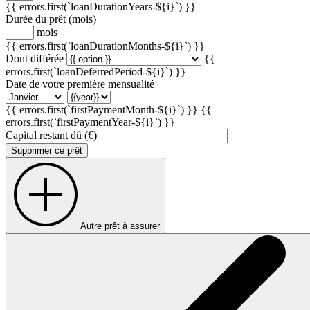
{{ errors.first(`loanDurationYears-${i}`) }}
Durée du prêt (mois)
mois
{{ errors.first(`loanDurationMonths-${i}`) }}
Dont différée
{{
errors.first(`loanDeferredPeriod-${i}`) }}
Date de votre première mensualité
{{ errors.first(`firstPaymentMonth-${i}`) }}
{{
errors.first(`firstPaymentYear-${i}`) }}
Capital restant dû (€)
Supprimer ce prêt
Autre prêt à assurer