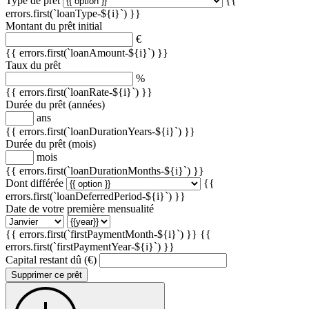
Type de prêt
{{
errors.first(`loanType-${i}`) }}
Montant du prêt initial
€
{{ errors.first(`loanAmount-${i}`) }}
Taux du prêt
%
{{ errors.first(`loanRate-${i}`) }}
Durée du prêt (années)
ans
{{ errors.first(`loanDurationYears-${i}`) }}
Durée du prêt (mois)
mois
{{ errors.first(`loanDurationMonths-${i}`) }}
Dont différée
{{
errors.first(`loanDeferredPeriod-${i}`) }}
Date de votre première mensualité
{{ errors.first(`firstPaymentMonth-${i}`) }}
{{
errors.first(`firstPaymentYear-${i}`) }}
Capital restant dû (€)
Supprimer ce prêt