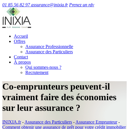
01 85 56 82 97
assurance@inixia.fr
Prenez un rdv
Accueil
Offres
Assurance Professionnelle
Assurance des Particuliers
Contact
À propos
Qui sommes-nous ?
Recrutement
Co-emprunteurs peuvent-il
vraiment faire des économies
sur leur assurance ?
INIXIA.fr
-
Assurance des Particuliers
-
Assurance Emprunteur
-
Comment obtenir une assurance de prêt pour votre crédit immobilier