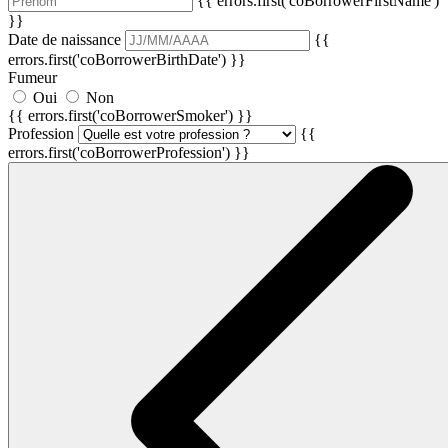
{{ errors.first('coBorrowerFirstName')
}}
Date de naissance
{{
errors.first('coBorrowerBirthDate') }}
Fumeur
Oui
Non
{{ errors.first('coBorrowerSmoker') }}
Profession
{{
errors.first('coBorrowerProfession') }}