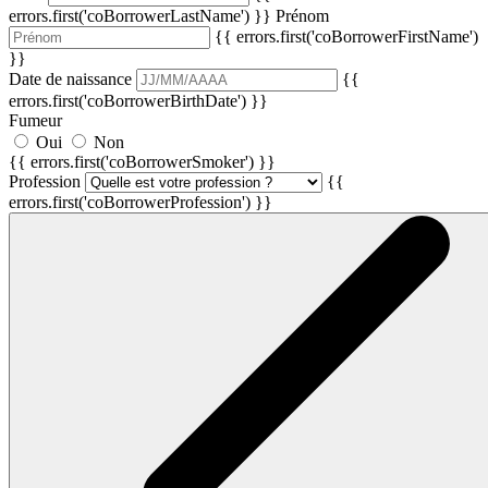
errors.first('coBorrowerLastName') }}
Prénom
{{ errors.first('coBorrowerFirstName')
}}
Date de naissance
{{
errors.first('coBorrowerBirthDate') }}
Fumeur
Oui
Non
{{ errors.first('coBorrowerSmoker') }}
Profession
{{
errors.first('coBorrowerProfession') }}