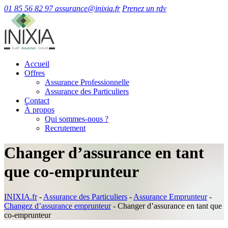
01 85 56 82 97
assurance@inixia.fr
Prenez un rdv
Accueil
Offres
Assurance Professionnelle
Assurance des Particuliers
Contact
À propos
Qui sommes-nous ?
Recrutement
Changer d’assurance en tant
que co-emprunteur
INIXIA.fr
-
Assurance des Particuliers
-
Assurance Emprunteur
-
Changez d’assurance emprunteur
-
Changer d’assurance en tant que
co-emprunteur