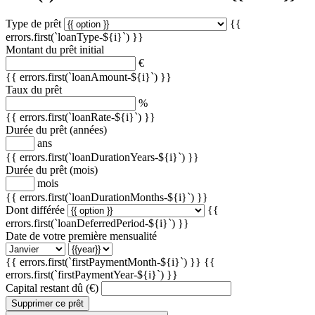
Type de prêt
{{
errors.first(`loanType-${i}`) }}
Montant du prêt initial
€
{{ errors.first(`loanAmount-${i}`) }}
Taux du prêt
%
{{ errors.first(`loanRate-${i}`) }}
Durée du prêt (années)
ans
{{ errors.first(`loanDurationYears-${i}`) }}
Durée du prêt (mois)
mois
{{ errors.first(`loanDurationMonths-${i}`) }}
Dont différée
{{
errors.first(`loanDeferredPeriod-${i}`) }}
Date de votre première mensualité
{{ errors.first(`firstPaymentMonth-${i}`) }}
{{
errors.first(`firstPaymentYear-${i}`) }}
Capital restant dû (€)
Supprimer ce prêt